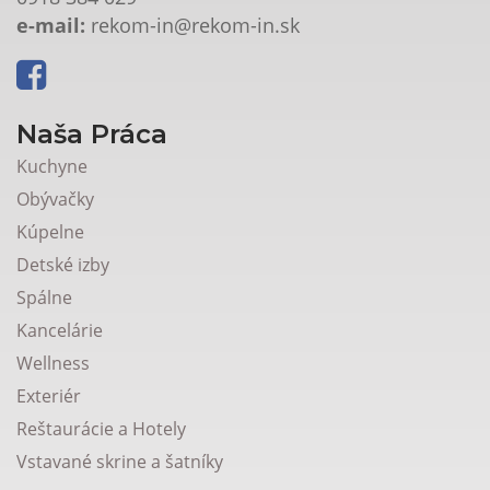
e-mail:
rekom-in@rekom-in.sk
Naša Práca
Kuchyne
Obývačky
Kúpelne
Detské izby
Spálne
Kancelárie
Wellness
Exteriér
Reštaurácie a Hotely
Vstavané skrine a šatníky