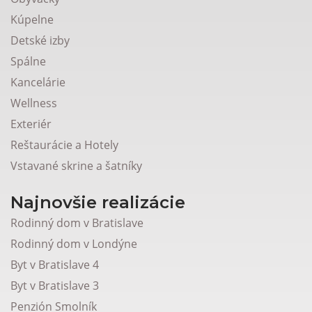
Kúpelne
Detské izby
Spálne
Kancelárie
Wellness
Exteriér
Reštaurácie a Hotely
Vstavané skrine a šatníky
Najnovšie realizácie
Rodinný dom v Bratislave
Rodinný dom v Londýne
Byt v Bratislave 4
Byt v Bratislave 3
Penzión Smolník